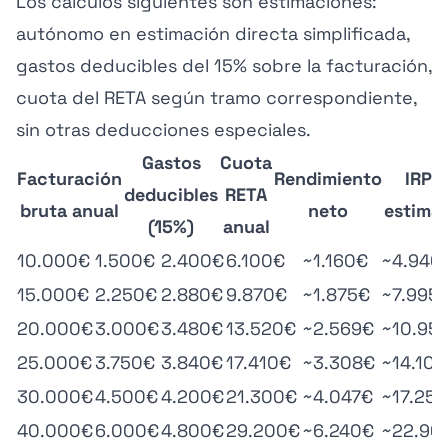
Los cálculos siguientes son estimaciones:
autónomo en estimación directa simplificada,
gastos deducibles del 15% sobre la facturación,
cuota del RETA según tramo correspondiente,
sin otras deducciones especiales.
Gastos
Cuota
Facturación
Rendimiento
IRPF
deducibles
RETA
bruta anual
neto
estima
(15%)
anual
10.000€
1.500€
2.400€
6.100€
~1.160€
~4.940
15.000€
2.250€
2.880€
9.870€
~1.875€
~7.995
20.000€
3.000€
3.480€
13.520€
~2.569€
~10.95
25.000€
3.750€
3.840€
17.410€
~3.308€
~14.10
30.000€
4.500€
4.200€
21.300€
~4.047€
~17.25
40.000€
6.000€
4.800€
29.200€
~6.240€
~22.96