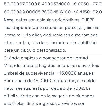
50.000€
7.500€
5.400€
37.100€
~9.025€
~27.67
60.000€
9.000€
5.760€
45.240€
~12.415€
~32.82
Nota
: estos son cálculos orientativos. El IRPF
real depende de tu situación personal (mínimo
personal y familiar, deducciones autonómicas,
otras rentas). Usa la
calculadora de viabilidad
para un cálculo personalizado.
Cuándo empieza a compensar de verdad
Mirando la tabla, hay dos umbrales relevantes:
Umbral de supervivencia: ~15.000€ anuales
Por debajo de 15.000€ facturados, el sueldo
neto mensual está por debajo de 700€. Es
difícil vivir de eso en la mayoría de ciudades
españolas. Si tus ingresos previstos son